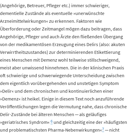
(Angehörige, Betreuer, Pfleger etc.) immer schwieriger,
dementielle Zustände als eventuelle »unerwünschte
Arzneimittelwirkungen« zu erkennen. Faktoren wie
Überforderung oder Zeitmangel mögen dazu beitragen, dass
Angehörige, Pfleger und auch Ärzte den fließenden Übergang
von der medikamentösen Erzeugung eines Delirs (also: akuten
Verwirrtheitszustandes) zur determinierenden Etikettierung
eines Menschen mit Demenz wohl teilweise stillschweigend,
meist aber unwissend hinnehmen. Die in der klinischen Praxis
oft schwierige und schwerwiegende Unterscheidung zwischen
dem eigentlich vorübergehenden und unstetigen Symptom
»Delir« und dem chronischen und kontinuierlichen einer
»Demenz« ist heikel. Einige in diesem Text noch anzuführende
Veröffentlichungen legen die Vermutung nahe, dass chronische
Delir-Zustände bei älteren Menschen ─ als geläufiges
6
»geriatrisches Syndrom«
und gleichzeitig eine der »häufigsten
7
und problematischsten Pharma-Nebenwirkungen«
─ nicht