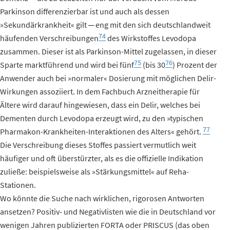
Parkinson differenzierbar ist und auch als dessen
»Sekundärkrankheit« gilt ─ eng mit den sich deutschlandweit
74
häufenden Verschreibungen
des Wirkstoffes Levodopa
zusammen. Dieser ist als Parkinson-Mittel zugelassen, in dieser
75
76
Sparte marktführend und wird bei fünf
(bis 30
) Prozent der
Anwender auch bei »normaler« Dosierung mit möglichen Delir-
Wirkungen assoziiert. In dem Fachbuch Arzneitherapie für
Ältere wird darauf hingewiesen, dass ein Delir, welches bei
Dementen durch Levodopa erzeugt wird, zu den »typischen
77
Pharmakon-Krankheiten-Interaktionen des Alters« gehört.
Die Verschreibung dieses Stoffes passiert vermutlich weit
häufiger und oft überstürzter, als es die offizielle Indikation
zuließe: beispielsweise als »Stärkungsmittel« auf Reha-
Stationen.
Wo könnte die Suche nach wirklichen, rigorosen Antworten
ansetzen? Positiv- und Negativlisten wie die in Deutschland vor
wenigen Jahren publizierten FORTA oder PRISCUS (das oben