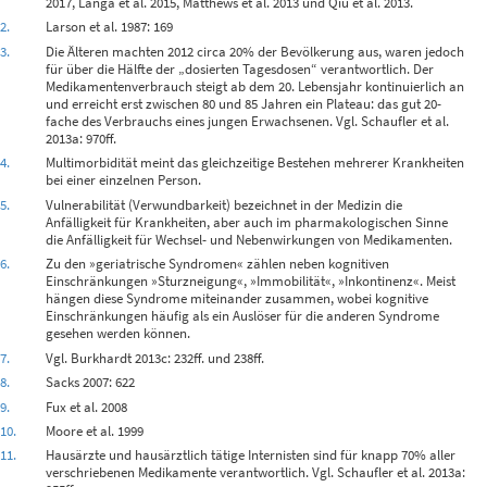
2017, Langa et al. 2015, Matthews et al. 2013 und Qiu et al. 2013.
2.
Larson et al. 1987: 169
3.
Die Älteren machten 2012 circa 20% der Bevölkerung aus, waren jedoch
für über die Hälfte der „dosierten Tagesdosen“ verantwortlich. Der
Medikamentenverbrauch steigt ab dem 20. Lebensjahr kontinuierlich an
und erreicht erst zwischen 80 und 85 Jahren ein Plateau: das gut 20-
fache des Verbrauchs eines jungen Erwachsenen. Vgl. Schaufler et al.
2013a: 970ff.
4.
Multimorbidität meint das gleichzeitige Bestehen mehrerer Krankheiten
bei einer einzelnen Person.
5.
Vulnerabilität (Verwundbarkeit) bezeichnet in der Medizin die
Anfälligkeit für Krankheiten, aber auch im pharmakologischen Sinne
die Anfälligkeit für Wechsel- und Nebenwirkungen von Medikamenten.
6.
Zu den »geriatrische Syndromen« zählen neben kognitiven
Einschränkungen »Sturzneigung«, »Immobilität«, »Inkontinenz«. Meist
hängen diese Syndrome miteinander zusammen, wobei kognitive
Einschränkungen häufig als ein Auslöser für die anderen Syndrome
gesehen werden können.
7.
Vgl. Burkhardt 2013c: 232ff. und 238ff.
8.
Sacks 2007: 622
9.
Fux et al. 2008
10.
Moore et al. 1999
11.
Hausärzte und hausärztlich tätige Internisten sind für knapp 70% aller
verschriebenen Medikamente verantwortlich. Vgl. Schaufler et al. 2013a: