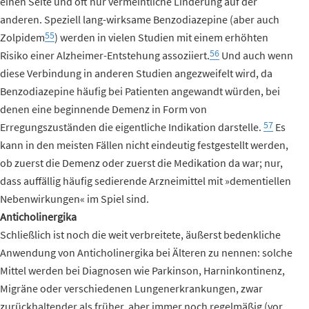
einen Seite und oft nur vermeintliche Linderung auf der
anderen. Speziell lang-wirksame Benzodiazepine (aber auch
55
Zolpidem
) werden in vielen Studien mit einem erhöhten
56
Risiko einer Alzheimer-Entstehung assoziiert.
Und auch wenn
diese Verbindung in anderen Studien angezweifelt wird, da
Benzodiazepine häufig bei Patienten angewandt würden, bei
denen eine beginnende Demenz in Form von
57
Erregungszuständen die eigentliche Indikation darstelle.
Es
kann in den meisten Fällen nicht eindeutig festgestellt werden,
ob zuerst die Demenz oder zuerst die Medikation da war; nur,
dass auffällig häufig sedierende Arzneimittel mit »dementiellen
Nebenwirkungen« im Spiel sind.
Anticholinergika
Schließlich ist noch die weit verbreitete, äußerst bedenkliche
Anwendung von Anticholinergika bei Älteren zu nennen: solche
Mittel werden bei Diagnosen wie Parkinson, Harninkontinenz,
Migräne oder verschiedenen Lungenerkrankungen, zwar
zurückhaltender als früher, aber immer noch regelmäßig (vor