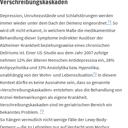
Verschreibungskaskaden
Depression, Unruhezustände und Schlafstörungen werden
71
immer wieder unter dem Dach der Demenz eingeordnet.
So
wird oft nicht erkannt, in welchem Maße die medikamentöse
Behandlung dieser Symptome indirekter Auslöser der
Alzheimer-Krankheit beziehungsweise eines chronischen
Deliriums ist. Einer US-Studie aus dem Jahr 2007 zufolge
nehmen 12% der älteren Menschen Antidepressiva ein, 28%
Antipsychotika und 33% Anxiolytika bzw. Hypnotika;
72
unabhängig von der Wohn- und Lebenssituation
In diesem
Kontext dürfte es keine Ausnahme sein, dass so genannte
»Verschreibungskaskaden« entstehen: also die Behandlung von
Arznei-Nebenwirkungen als eigene Krankheit.
Verschreibungskaskaden sind im geriatrischen Bereich ein
73
bekanntes Problem.
So hängen vermutlich nicht wenige Fälle der Lewy-Body-
Demenz ─ die zu Lebzeiten nur auf Verdacht vom Morbus