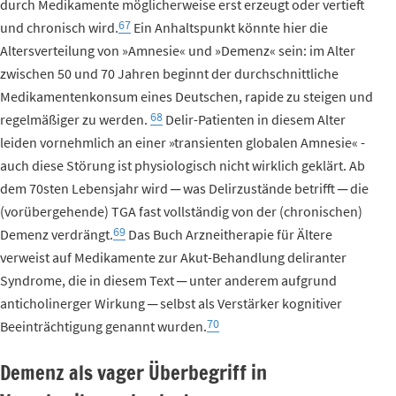
durch Medikamente möglicherweise erst erzeugt oder vertieft
67
und chronisch wird.
Ein Anhaltspunkt könnte hier die
Altersverteilung von »Amnesie« und »Demenz« sein: im Alter
zwischen 50 und 70 Jahren beginnt der durchschnittliche
Medikamentenkonsum eines Deutschen, rapide zu steigen und
68
regelmäßiger zu werden.
Delir-Patienten in diesem Alter
leiden vornehmlich an einer »transienten globalen Amnesie« -
auch diese Störung ist physiologisch nicht wirklich geklärt. Ab
dem 70sten Lebensjahr wird ─ was Delirzustände betrifft ─ die
(vorübergehende) TGA fast vollständig von der (chronischen)
69
Demenz verdrängt.
Das Buch Arzneitherapie für Ältere
verweist auf Medikamente zur Akut-Behandlung deliranter
Syndrome, die in diesem Text ─ unter anderem aufgrund
anticholinerger Wirkung ─ selbst als Verstärker kognitiver
70
Beeinträchtigung genannt wurden.
Demenz als vager Überbegriff in