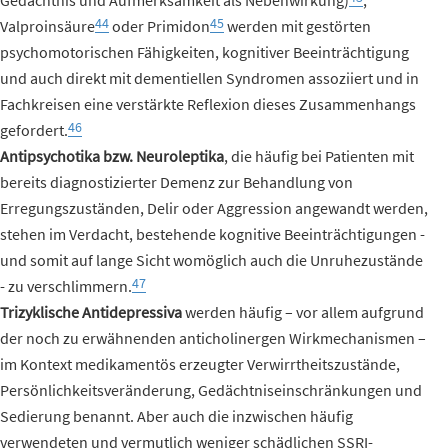
Gedächtnis und Aufmerksamkeit als Nebenwirkung)
,
44
45
Valproinsäure
oder Primidon
werden mit gestörten
psychomotorischen Fähigkeiten, kognitiver Beeinträchtigung
und auch direkt mit dementiellen Syndromen assoziiert und in
Fachkreisen eine verstärkte Reflexion dieses Zusammenhangs
46
gefordert.
Antipsychotika bzw. Neuroleptika
, die häufig bei Patienten mit
bereits diagnostizierter Demenz zur Behandlung von
Erregungszuständen, Delir oder Aggression angewandt werden,
stehen im Verdacht, bestehende kognitive Beeinträchtigungen -
und somit auf lange Sicht womöglich auch die Unruhezustände
47
- zu verschlimmern.
Trizyklische Antidepressiva
werden häufig – vor allem aufgrund
der noch zu erwähnenden anticholinergen Wirkmechanismen –
im Kontext medikamentös erzeugter Verwirrtheitszustände,
Persönlichkeitsveränderung, Gedächtniseinschränkungen und
Sedierung benannt. Aber auch die inzwischen häufig
verwendeten und vermutlich weniger schädlichen SSRI-