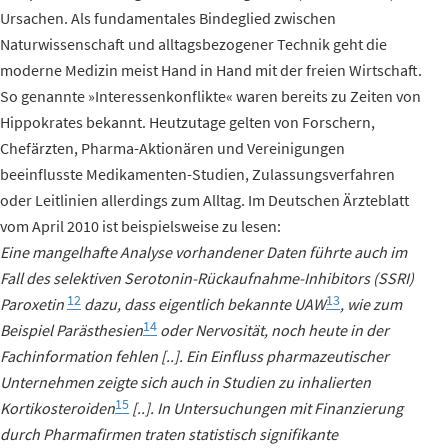
Ursachen. Als fundamentales Bindeglied zwischen
Naturwissenschaft und alltagsbezogener Technik geht die
moderne Medizin meist Hand in Hand mit der freien Wirtschaft.
So genannte »Interessenkonflikte« waren bereits zu Zeiten von
Hippokrates bekannt. Heutzutage gelten von Forschern,
Chefärzten, Pharma-Aktionären und Vereinigungen
beeinflusste Medikamenten-Studien, Zulassungsverfahren
oder Leitlinien allerdings zum Alltag. Im Deutschen Ärzteblatt
vom April 2010 ist beispielsweise zu lesen:
Eine mangelhafte Analyse vorhandener Daten führte auch im
Fall des selektiven Serotonin-Rückaufnahme-Inhibitors (SSRI)
12
13
Paroxetin
dazu, dass eigentlich bekannte UAW
, wie zum
14
Beispiel Parästhesien
oder Nervosität, noch heute in der
Fachinformation fehlen [..]. Ein Einfluss pharmazeutischer
Unternehmen zeigte sich auch in Studien zu inhalierten
15
Kortikosteroiden
[..]. In Untersuchungen mit Finanzierung
durch Pharmafirmen traten statistisch signifikante