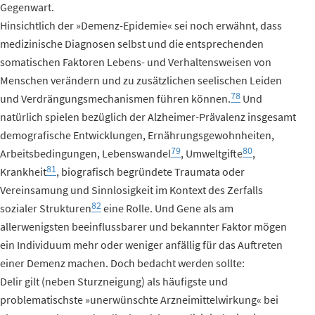
Gegenwart.
Hinsichtlich der »Demenz-Epidemie« sei noch erwähnt, dass
medizinische Diagnosen selbst und die entsprechenden
somatischen Faktoren Lebens- und Verhaltensweisen von
Menschen verändern und zu zusätzlichen seelischen Leiden
78
und Verdrängungsmechanismen führen können.
Und
natürlich spielen bezüglich der Alzheimer-Prävalenz insgesamt
demografische Entwicklungen, Ernährungsgewohnheiten,
79
80
Arbeitsbedingungen, Lebenswandel
, Umweltgifte
,
81
Krankheit
, biografisch begründete Traumata oder
Vereinsamung und Sinnlosigkeit im Kontext des Zerfalls
82
sozialer Strukturen
eine Rolle. Und Gene als am
allerwenigsten beeinflussbarer und bekannter Faktor mögen
ein Individuum mehr oder weniger anfällig für das Auftreten
einer Demenz machen. Doch bedacht werden sollte:
Delir gilt (neben Sturzneigung) als häufigste und
problematischste »unerwünschte Arzneimittelwirkung« bei