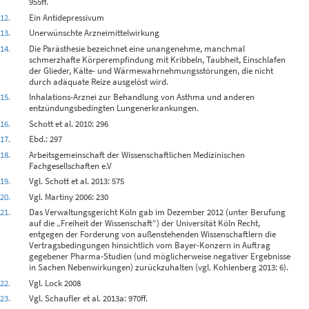
955ff.
12.
Ein Antidepressivum
13.
Unerwünschte Arzneimittelwirkung
14.
Die Parästhesie bezeichnet eine unangenehme, manchmal
schmerzhafte Körperempfindung mit Kribbeln, Taubheit, Einschlafen
der Glieder, Kälte- und Wärmewahrnehmungsstörungen, die nicht
durch adäquate Reize ausgelöst wird.
15.
Inhalations-Arznei zur Behandlung von Asthma und anderen
entzündungsbedingten Lungenerkrankungen.
16.
Schott et al. 2010: 296
17.
Ebd.: 297
18.
Arbeitsgemeinschaft der Wissenschaftlichen Medizinischen
Fachgesellschaften e.V
19.
Vgl. Schott et al. 2013: 575
20.
Vgl. Martiny 2006: 230
21.
Das Verwaltungsgericht Köln gab im Dezember 2012 (unter Berufung
auf die „Freiheit der Wissenschaft“) der Universität Köln Recht,
entgegen der Forderung von außenstehenden Wissenschaftlern die
Vertragsbedingungen hinsichtlich vom Bayer-Konzern in Auftrag
gegebener Pharma-Studien (und möglicherweise negativer Ergebnisse
in Sachen Nebenwirkungen) zurückzuhalten (vgl. Kohlenberg 2013: 6).
22.
Vgl. Lock 2008
23.
Vgl. Schaufler et al. 2013a: 970ff.