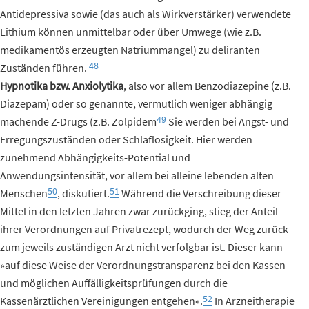
Antidepressiva sowie (das auch als Wirkverstärker) verwendete
Lithium können unmittelbar oder über Umwege (wie z.B.
medikamentös erzeugten Natriummangel) zu deliranten
48
Zuständen führen.
Hypnotika bzw. Anxiolytika
, also vor allem Benzodiazepine (z.B.
Diazepam) oder so genannte, vermutlich weniger abhängig
49
machende Z-Drugs (z.B. Zolpidem
Sie werden bei Angst- und
Erregungszuständen oder Schlaflosigkeit. Hier werden
zunehmend Abhängigkeits-Potential und
Anwendungsintensität, vor allem bei alleine lebenden alten
50
51
Menschen
, diskutiert.
Während die Verschreibung dieser
Mittel in den letzten Jahren zwar zurückging, stieg der Anteil
ihrer Verordnungen auf Privatrezept, wodurch der Weg zurück
zum jeweils zuständigen Arzt nicht verfolgbar ist. Dieser kann
»auf diese Weise der Verordnungstransparenz bei den Kassen
und möglichen Auffälligkeitsprüfungen durch die
52
Kassenärztlichen Vereinigungen entgehen«.
In Arzneitherapie