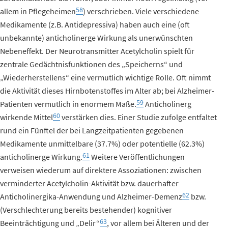
58
allem in Pflegeheimen
) verschrieben. Viele verschiedene
Medikamente (z.B. Antidepressiva) haben auch eine (oft
unbekannte) anticholinerge Wirkung als unerwünschten
Nebeneffekt. Der Neurotransmitter Acetylcholin spielt für
zentrale Gedächtnisfunktionen des „Speicherns“ und
„Wiederherstellens“ eine vermutlich wichtige Rolle. Oft nimmt
die Aktivität dieses Hirnbotenstoffes im Alter ab; bei Alzheimer-
59
Patienten vermutlich in enormem Maße.
Anticholinerg
60
wirkende Mittel
verstärken dies. Einer Studie zufolge entfaltet
rund ein Fünftel der bei Langzeitpatienten gegebenen
Medikamente unmittelbare (37.7%) oder potentielle (62.3%)
61
anticholinerge Wirkung.
Weitere Veröffentlichungen
verweisen wiederum auf direktere Assoziationen: zwischen
verminderter Acetylcholin-Aktivität bzw. dauerhafter
62
Anticholinergika-Anwendung und Alzheimer-Demenz
bzw.
(Verschlechterung bereits bestehender) kognitiver
63
Beeinträchtigung und „Delir“
, vor allem bei Älteren und der