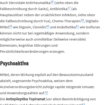
36
Auch Steroidale Antirheumatika
(siehe oben die
37
Fallbeschreibung durch Sacks), Antibiotika
(als
Hauptauslöser neben der ursächlichen Infektion, siehe oben
38
die Fallbeschreibung durch Fux), Chemo-Therapien
, Digitalis-
39
40
41
Mittel
wie Digoxin, Clonidin
und Anästhetika
wie Isofluran
können nicht nur bei regelmäßiger Anwendung, sondern
möglicherweise auch unmittelbar (teilweise reversible)
Demenzen, kognitive Störungen und
Persönlichkeitsveränderungen erzeugen.
Psychoaktiva
Mittel, deren Wirkung explizit auf den Bewusstseinszustand
abzielt, sogenannte Psychoaktiva, weisen dem
Arzneiverordnungsbericht zufolge rapide steigende Umsatz-
42
und Anwendungszahlen auf.
Die
Antiepileptika Topiramat
(vor allem Beeinträchtigung von
43