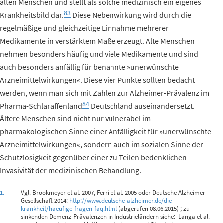
alten Menschen und stellt als solche medizinisch ein eigenes
83
Krankheitsbild dar.
Diese Nebenwirkung wird durch die
regelmäßige und gleichzeitige Einnahme mehrerer
Medikamente in verstärktem Maße erzeugt. Alte Menschen
nehmen besonders häufig und viele Medikamente und sind
auch besonders anfällig für benannte »unerwünschte
Arzneimittelwirkungen«. Diese vier Punkte sollten bedacht
werden, wenn man sich mit Zahlen zur Alzheimer-Prävalenz im
84
Pharma-Schlaraffenland
Deutschland auseinandersetzt.
Ältere Menschen sind nicht nur vulnerabel im
pharmakologischen Sinne einer Anfälligkeit für »unerwünschte
Arzneimittelwirkungen«, sondern auch im sozialen Sinne der
Schutzlosigkeit gegenüber einer zu Teilen bedenklichen
Invasivität der medizinischen Behandlung.
1.
Vgl. Brookmeyer et al. 2007, Ferri et al. 2005 oder Deutsche Alzheimer
Gesellschaft 2014:
http://www.deutsche-alzheimer.de/die-
krankheit/haeufige-fragen-faq.html
(abgerufen 08.06.2015) ; zu
sinkenden Demenz-Prävalenzen in Industrieländern siehe: Langa et al.