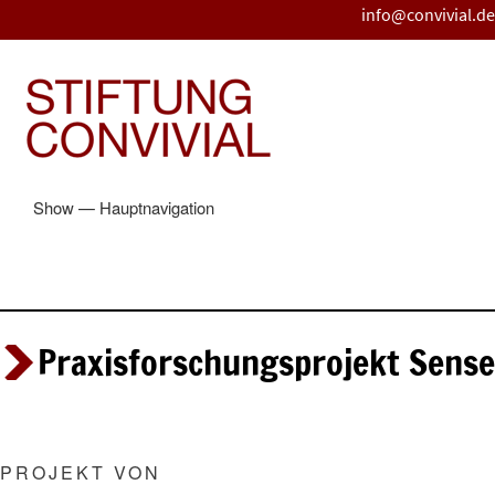
Direkt
info@convivial.de
zum
Inhalt
Show — Hauptnavigation
Hauptnavigation
STARTSEITE
DIE STIFTUNG
BLOG
VORTRÄGE
ILLICH-ARCHIV
LASST EUCH FÖRDERN
GEFÖRDERTE PROJEKTE
STIFTUNGSPREIS
Praxisforschungsprojekt Sense
PROJEKT VON