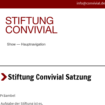
Direkt
info@convivial.de
zum
Inhalt
Show — Hauptnavigation
Hauptnavigation
STARTSEITE
DIE STIFTUNG
BLOG
VORTRÄGE
ILLICH-ARCHIV
LASST EUCH FÖRDERN
GEFÖRDERTE PROJEKTE
STIFTUNGSPREIS
Stiftung Convivial Satzung
Präambel
Aufgabe der Stiftung ist es,